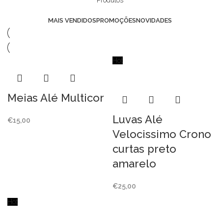
MAIS VENDIDOS
PROMOÇÕES
NOVIDADES
Hot
Meias Alé Multicor
Luvas Alé
€
15,00
Velocissimo Crono
curtas preto
amarelo
€
25,00
Hot