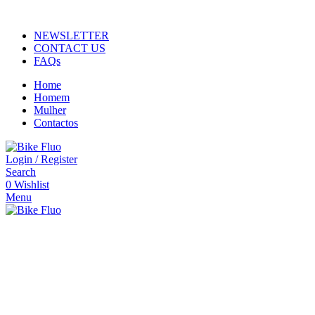
ADD ANYTHING HERE OR JUST REMOVE IT…
NEWSLETTER
CONTACT US
FAQs
Home
Homem
Mulher
Contactos
Login / Register
Search
0
Wishlist
Menu