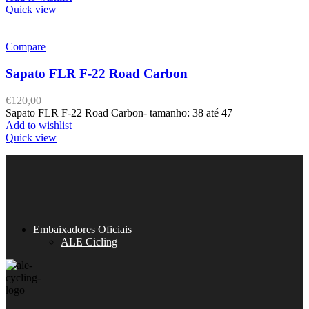
Quick view
Compare
Sapato FLR F-22 Road Carbon
€
120,00
Sapato FLR F-22 Road Carbon- tamanho: 38 até 47
Add to wishlist
Quick view
Embaixadores Oficiais
ALE Cicling